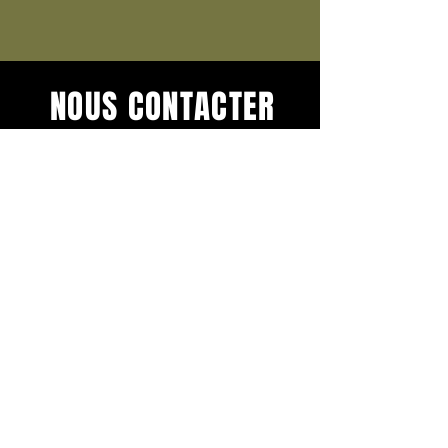
NOUS CONTACTER
Contactez-nous pour obtenir
toutes les informations sur notre
festival Les Artésiennes.
Nom
*
Téléphone
*
E‑mail
*